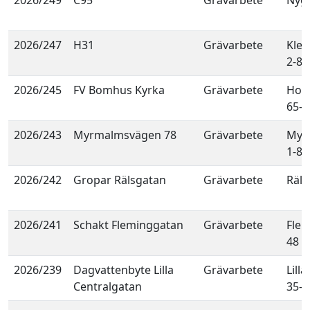
2026/249
C95
Grävarbete
Nyg
2026/247
H31
Grävarbete
Kle
2-8
2026/245
FV Bomhus Kyrka
Grävarbete
Hol
65-6
2026/243
Myrmalmsvägen 78
Grävarbete
Myr
1-88
2026/242
Gropar Rälsgatan
Grävarbete
Räls
2026/241
Schakt Fleminggatan
Grävarbete
Flem
48
2026/239
Dagvattenbyte Lilla
Grävarbete
Lill
Centralgatan
35-4